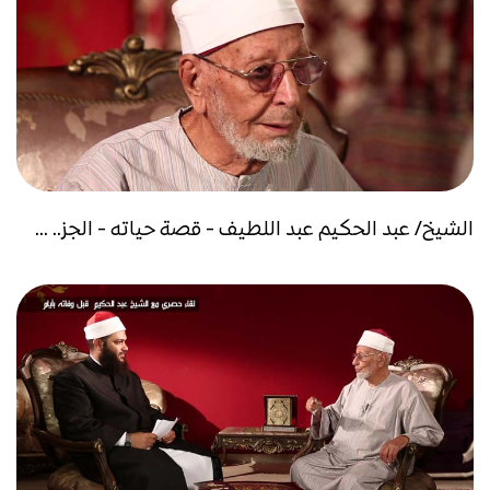
الشيخ/ عبد الحكيم عبد اللطيف - قصة حياته - الجز.. ...